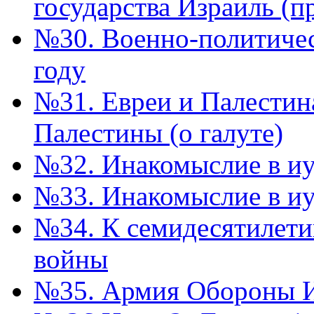
государства Израиль (п
№30. Военно-политичес
году
№31. Евреи и Палестин
Палестины (о галуте)
№32. Инакомыслие в иуд
№33. Инакомыслие в иу
№34. К семидесятилети
войны
№35. Армия Обороны 