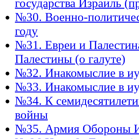
государства Израиль (п
№30. Военно-политичес
году
№31. Евреи и Палестин
Палестины (о галуте)
№32. Инакомыслие в иуд
№33. Инакомыслие в иу
№34. К семидесятилети
войны
№35. Армия Обороны 