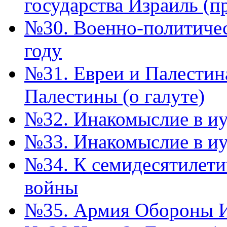
государства Израиль (п
№30. Военно-политичес
году
№31. Евреи и Палестин
Палестины (о галуте)
№32. Инакомыслие в иуд
№33. Инакомыслие в иу
№34. К семидесятилети
войны
№35. Армия Обороны 